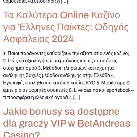
νομοθεσία, να υποστηρίζει […]
Τα Καλύτερα Online Καζίνο
για Έλληνες Παίκτες: Οδηγός
Ασφάλειας 2024
1. Ποιοι παράγοντες καθορίζουν την αξιοπιστία ενός καζίνο;
2. Πώς να αξιολογήσετε τα μπόνους και τις απαιτήσεις
στοιχηματισμού 3. Μέθοδοι πληρωμών και ταχύτητα
ανάληψης Συχνές μέθοδοι ανάληψης στην Ελλάδα 4.
Εγγραφή, επαλήθευση και διαδικασίες KYC 5. Mobile app &
εμπειρία σε φορητές συσκευές 6. Live casino και sportsbook –
τι προσφέρει η ελληνική αγορά 7. […]
Jakie bonusy są dostępne
dla graczy VIP w BetAndreas
Casino?