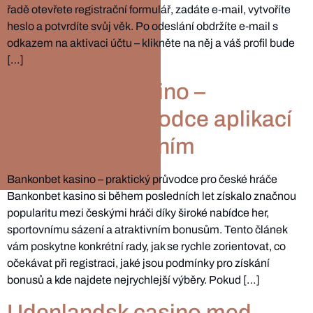
řadě otevřete registrační formulář, zadáte e‑mail, vytvoříte
heslo a potvrdíte svůj věk. Po odeslání obdržíte e‑mail s
odkazem na aktivaci účtu – klikněte na něj a váš profil bude
[…]
Bankonbet kasino –
kompletní průvodce aplikací
a mobilním hraním
Bankonbet kasino – praktický průvodce pro české hráče
Bankonbet kasino si během posledních let získalo značnou
popularitu mezi českými hráči díky široké nabídce her,
sportovnímu sázení a atraktivním bonusům. Tento článek
vám poskytne konkrétní rady, jak se rychle zorientovat, co
očekávat při registraci, jaké jsou podmínky pro získání
bonusů a kde najdete nejrychlejší výběry. Pokud […]
Udenlandsk casino med