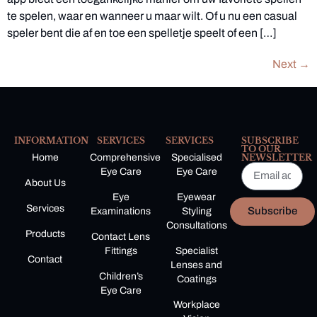
te spelen, waar en wanneer u maar wilt. Of u nu een casual
speler bent die af en toe een spelletje speelt of een […]
Next
→
INFORMATION
SERVICES
SERVICES
SUBSCRIBE
TO OUR
Home
Comprehensive
Specialised
NEWSLETTER
Eye Care
Eye Care
About Us
Eye
Eyewear
Services
Subscribe
Examinations
Styling
Consultations
Products
Contact Lens
Fittings
Specialist
Contact
Lenses and
Children’s
Coatings
Eye Care
Workplace